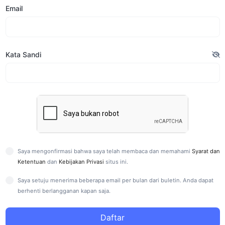
Email
Kata Sandi
Saya mengonfirmasi bahwa saya telah membaca dan memahami
Syarat dan
Ketentuan
dan
Kebijakan Privasi
situs ini.
Saya setuju menerima beberapa email per bulan dari buletin. Anda dapat
berhenti berlangganan kapan saja.
Daftar