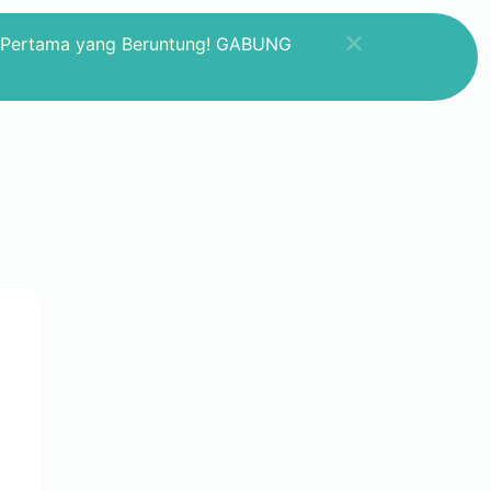
 Pertama yang Beruntung!
GABUNG