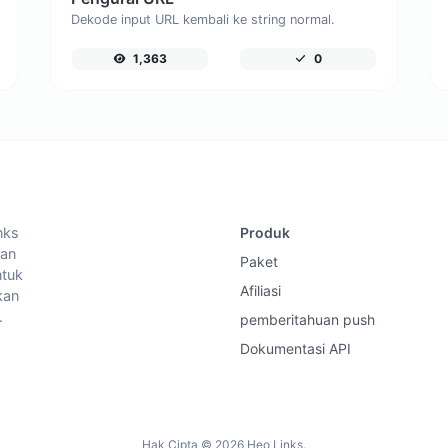
Dekode input URL kembali ke string normal.
1,363
0
nks
Produk
dan
Paket
ntuk
Afiliasi
kan
.
pemberitahuan push
Dokumentasi API
Hak Cipta © 2026 Heo Links.