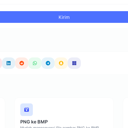
Kirim
PNG ke BMP
Mudah mengonversi file gambar PNG ke BMP.