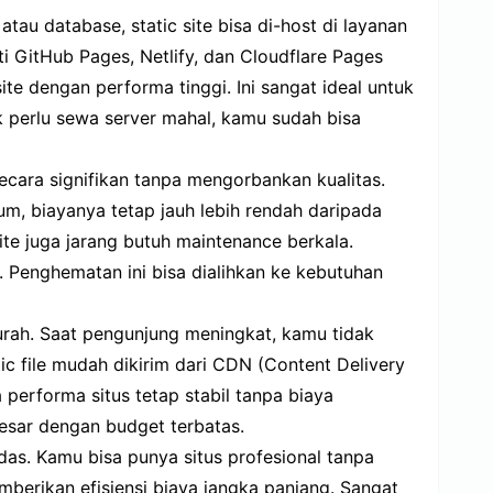
tau database, static site bisa di-host di layanan
i GitHub Pages, Netlify, dan Cloudflare Pages
ite dengan performa tinggi. Ini sangat ideal untuk
k perlu sewa server mahal, kamu sudah bisa
secara signifikan tanpa mengorbankan kualitas.
m, biayanya tetap jauh lebih rendah daripada
ite juga jarang butuh maintenance berkala.
il. Penghematan ini bisa dialihkan ke kebutuhan
murah. Saat pengunjung meningkat, kamu tidak
ic file mudah dikirim dari CDN (Content Delivery
 performa situs tetap stabil tanpa biaya
esar dengan budget terbatas.
rdas. Kamu bisa punya situs profesional tanpa
emberikan efisiensi biaya jangka panjang. Sangat