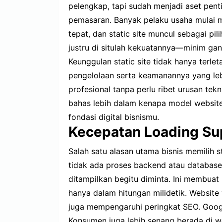
pelengkap, tapi sudah menjadi aset pen
pemasaran. Banyak pelaku usaha mulai 
tepat, dan static site muncul sebagai pi
justru di situlah kekuatannya—minim ga
Keunggulan static site tidak hanya terl
pengelolaan serta keamanannya yang lebi
profesional tanpa perlu ribet urusan teknis
bahas lebih dalam kenapa model website 
fondasi digital bisnismu.
Kecepatan Loading Su
Salah satu alasan utama bisnis memilih s
tidak ada proses backend atau database
ditampilkan begitu diminta. Ini membua
hanya dalam hitungan milidetik. Websit
juga mempengaruhi peringkat SEO. Googl
Konsumen juga lebih senang berada di w