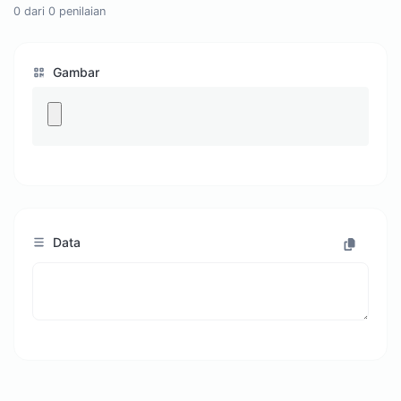
0
dari
0
penilaian
Gambar
Data