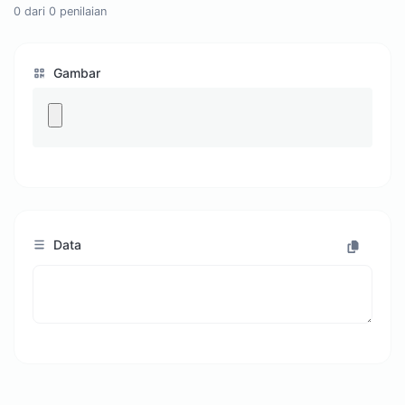
0
dari
0
penilaian
Gambar
Data