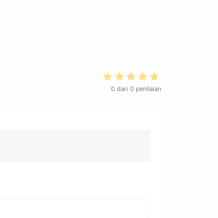
0
dari
0
penilaian