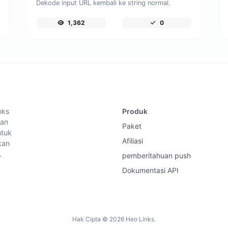
Dekode input URL kembali ke string normal.
1,362
0
nks
Produk
dan
Paket
ntuk
Afiliasi
kan
.
pemberitahuan push
Dokumentasi API
Hak Cipta © 2026 Heo Links.